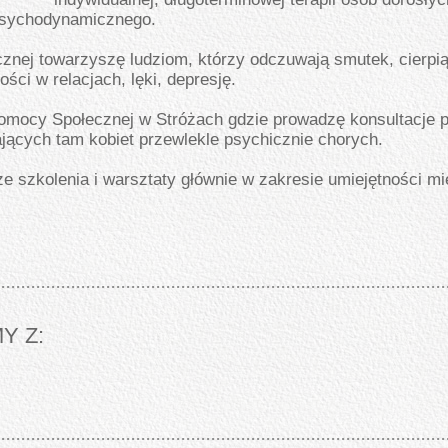
 psychodynamicznego.
znej towarzyszę ludziom, którzy odczuwają smutek, cierpi
ości w relacjach, lęki, depresję.
ocy Społecznej w Stróżach gdzie prowadzę konsultacje ps
jących tam kobiet przewlekle psychicznie chorych.
że szkolenia i warsztaty głównie w zakresie umiejętności mi
Y Z: