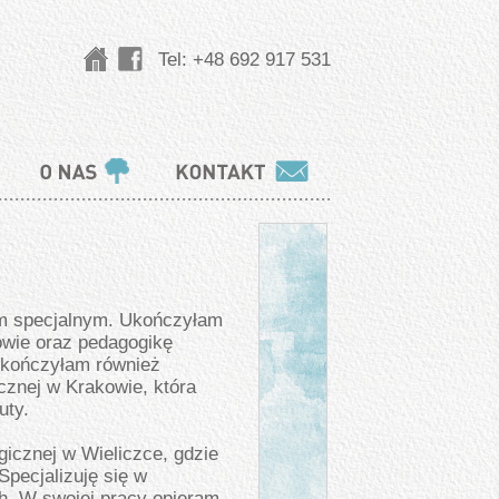
Tel:
+48 692 917 531
em specjalnym. Ukończyłam
owie oraz pedagogikę
Ukończyłam również
znej w Krakowie, która
uty.
icznej w Wieliczce, gdzie
Specjalizuję się w
ch. W swojej pracy opieram