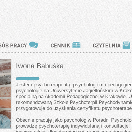
Iwona Babuśka
Jestem psychoterapeutą, psychologiem i pedagogi
psychologię na Uniwersytecie Jagiellońskim w Krak
specjalną na Akademii Pedagogicznej w Krakowie. 
rekomendowaną Szkołę Psychoterpii Psychodynamic
przygotowuje do uzyskania certyfikatu psychoterape
Obecnie pracuję jako psycholog w Poradni Psycholog
prowadzę psychoterapię indywidulaną i konsultacje. 
indywidualnej, długoterminowej terapii osób dorosły